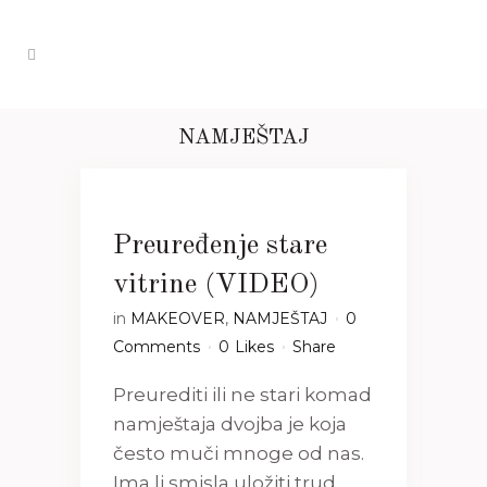
NAMJEŠTAJ
Preuređenje stare
vitrine (VIDEO)
in
MAKEOVER
,
NAMJEŠTAJ
0
Comments
0
Likes
Share
Preurediti ili ne stari komad
namještaja dvojba je koja
često muči mnoge od nas.
Ima li smisla uložiti trud,