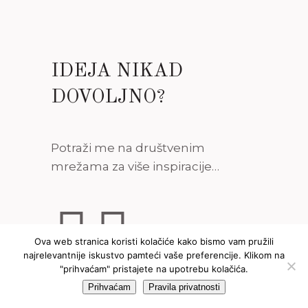
IDEJA NIKAD
DOVOLJNO?
Potraži me na društvenim
mrežama za više inspiracije…
Ova web stranica koristi kolačiće kako bismo vam pružili
najrelevantnije iskustvo pamteći vaše preferencije. Klikom na
"prihvaćam" pristajete na upotrebu kolačića.
COPYRIGHT© 2018 · MAKEOVER ADDICT
Prihvaćam
Pravila privatnosti